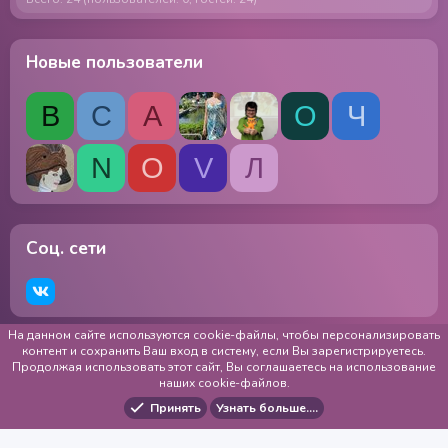
Новые пользователи
В
С
А
О
Ч
N
О
V
Л
Соц. сети
На данном сайте используются cookie-файлы, чтобы персонализировать
RU
Обратная связь
Использование cookie-файлов
контент и сохранить Ваш вход в систему, если Вы зарегистрируетесь.
Продолжая использовать этот сайт, Вы соглашаетесь на использование
Публичная оферта
Сведения об образовательной организации
наших cookie-файлов.
Образование
Обработка и хранение персональных данных
Политика конфиденциальности
Помощь
Главная
Принять
Узнать больше.…