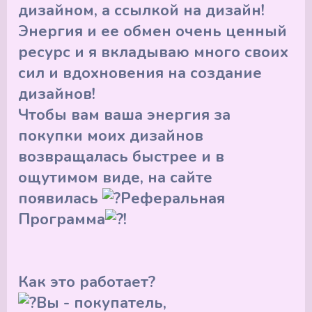
б
т
дизайном, а ссылкой на дизайн!
л
е
Энергия и ее обмен очень ценный
и
н
к
и
ресурс и я вкладываю много своих
а
я
ц
с
сил и вдохновения на создание
и
т
дизайнов!
и
а
т
Чтобы вам ваша энергия за
ь
и
покупки моих дизайнов
возвращалась быстрее и в
ощутимом виде, на сайте
появилась
Реферальная
Программа
!
Как это работает?
Вы - покупатель,