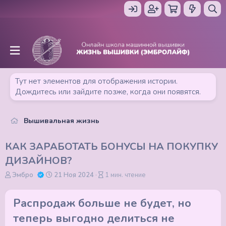
Тут нет элементов для отображения истории.
Дождитесь или зайдите позже, когда они появятся.
Вышивальная жизнь
КАК ЗАРАБОТАТЬ БОНУСЫ НА ПОКУПКУ
ДИЗАЙНОВ?
А
Д
В
Эмбро
21 Ноя 2024
1 мин. чтение
в
а
р
т
т
е
Распродаж больше не будет, но
о
а
м
р
п
я
теперь выгодно делиться не
у
ч