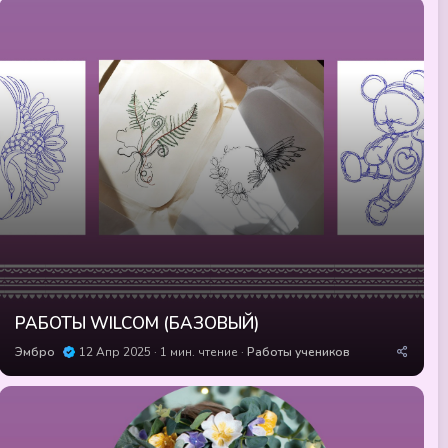
м
е
н
д
у
е
м
ы
е
РАБОТЫ WILCOM (БАЗОВЫЙ)
Эмбро
12 Апр 2025
1 мин. чтение
Работы учеников