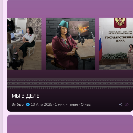
МЫ В ДЕЛЕ
Р
Эмбро
13 Апр 2025
1 мин. чтение
О нас
е
к
о
м
е
н