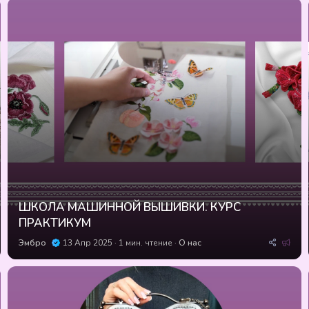
ШКОЛА МАШИННОЙ ВЫШИВКИ. КУРС
ПРАКТИКУМ
Р
Эмбро
13 Апр 2025
1 мин. чтение
О нас
е
к
о
м
е
н