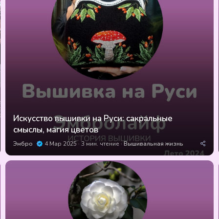
д
у
е
м
ы
е
Искусство вышивки на Руси: сакральные
смыслы, магия цветов
Эмбро
4 Мар 2025
3 мин. чтение
Вышивальная жизнь