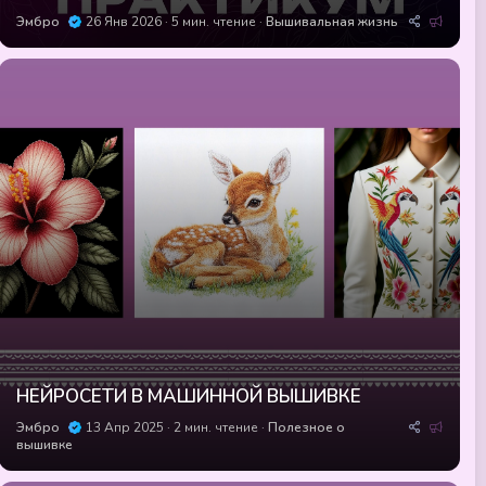
Р
Эмбро
26 Янв 2026
5 мин. чтение
Вышивальная жизнь
е
к
о
м
е
н
д
у
е
м
ы
е
НЕЙРОСЕТИ В МАШИННОЙ ВЫШИВКЕ
Р
Эмбро
13 Апр 2025
2 мин. чтение
Полезное о
е
вышивке
к
о