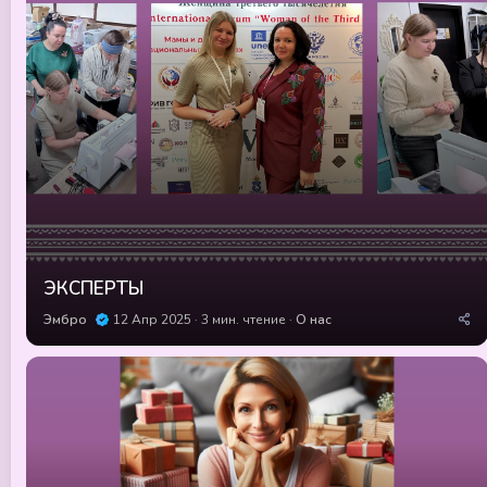
д
у
е
м
ы
е
ЭКСПЕРТЫ
Эмбро
12 Апр 2025
3 мин. чтение
О нас