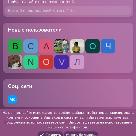
Сейчас на сайте нет пользователей.
Всего: 3 (пользователей: 0, гостей: 3)
Новые пользователи
В
С
А
О
Ч
N
О
V
Л
Соц. сети
На данном сайте используются cookie-файлы, чтобы персонализировать
RU
Обратная связь
Использование cookie-файлов
контент и сохранить Ваш вход в систему, если Вы зарегистрируетесь.
Продолжая использовать этот сайт, Вы соглашаетесь на использование
Публичная оферта
Сведения об образовательной организации
наших cookie-файлов.
Образование
Обработка и хранение персональных данных
Политика конфиденциальности
Помощь
Главная
Принять
Узнать больше.…