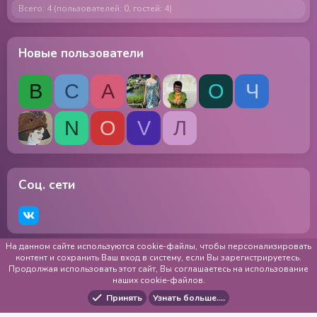
Всего: 4 (пользователей: 0, гостей: 4)
Новые пользователи
В
С
А
О
Ч
N
О
V
Л
Соц. сети
На данном сайте используются cookie-файлы, чтобы персонализировать
RU
Обратная связь
Использование cookie-файлов
контент и сохранить Ваш вход в систему, если Вы зарегистрируетесь.
Продолжая использовать этот сайт, Вы соглашаетесь на использование
Публичная оферта
Сведения об образовательной организации
наших cookie-файлов.
Образование
Обработка и хранение персональных данных
Политика конфиденциальности
Помощь
Главная
Принять
Узнать больше.…